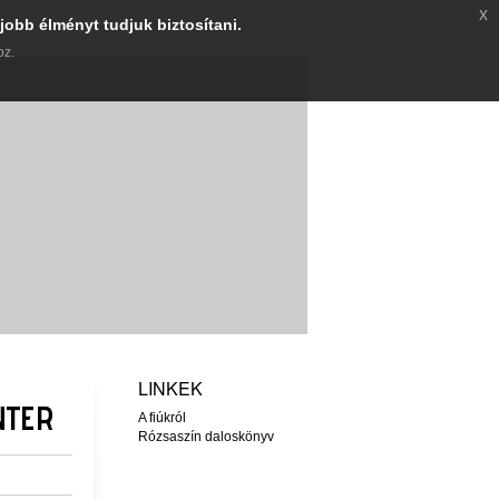
x
jobb élményt tudjuk biztosítani.
oz.
LINKEK
NTER
A fiúkról
Rózsaszín daloskönyv