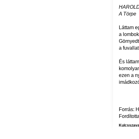
HAROLD
A Törpe
Láttam eg
a lombok 
Görnyedt
a fuvallat
És láttam
komolyan
ezen a n
imádkozó
Forrás: H
Fordított
Kulcsszava