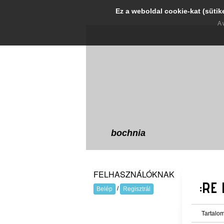
Ez a weboldal cookie-kat (sütik
A 
bochnia
FELHASZNÁLÓKNAK
:RE
/
Belép
Regisztrál
Tartalom