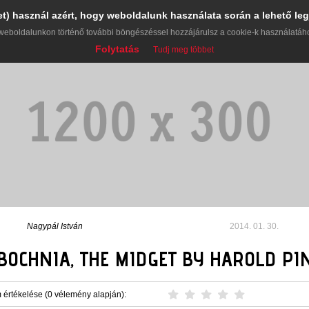
et) használ azért, hogy weboldalunk használata során a lehető leg
weboldalunkon történő további böngészéssel hozzájárulsz a cookie-k használatáh
Folytatás
Tudj meg többet
Nagypál István
2014. 01. 30.
 BOCHNIA, THE MIDGET BY HAROLD PI
 értékelése (0 vélemény alapján):