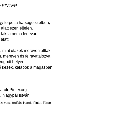
 PINTER
y törpét a harsogó szélben,
alatt ezen éjjelen.
 fák, a néma fenevad,
 alatt.
, mint utazók mereven álltak,
, mereven és felravatalozva
yugodt helyen,
 kezek, kalapok a magasban.
aroldPinter.org
a: Nagypál István
k:
vers
,
fordítás
,
Harold Pinter
,
Törpe