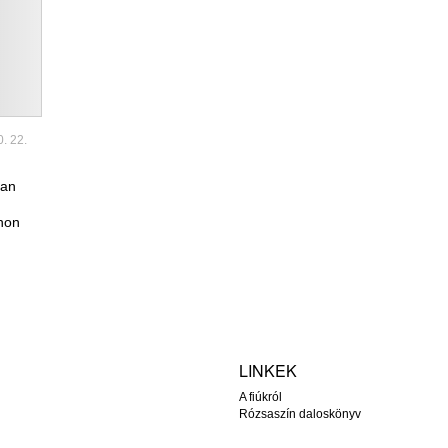
0. 22.
ban
ánon
LINKEK
A fiúkról
Rózsaszín daloskönyv