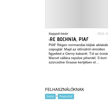
Nagypál István
2013. 1
:RE BOCHNIA, PIAF
PIAF Régen normandiai kéjlak ablaká
csipogtál. Majd az ülőrúdról rémülten
figyelted a Gerny kabarét. Túl az óce
Marcel vállára repülve pihentél. S bort
szürcsölve Grasse kertjében el…
FELHASZNÁLÓKNAK
/
Belép
Regisztrál