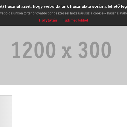
et) használ azért, hogy weboldalunk használata során a lehető leg
weboldalunkon történő további böngészéssel hozzájárulsz a cookie-k használatáh
Folytatás
Tudj meg többet