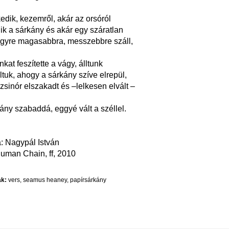
dik, kezemről, akár az orsóról
ik a sárkány és akár egy száratlan
 egyre magasabbra, messzebbre száll,
kat feszítette a vágy, álltunk
ltuk, ahogy a sárkány szíve elrepül,
zsinór elszakadt és –lelkesen elvált –
ány szabaddá, eggyé vált a széllel.
a: Nagypál István
Human Chain, ff, 2010
k:
vers
,
seamus heaney
,
papírsárkány