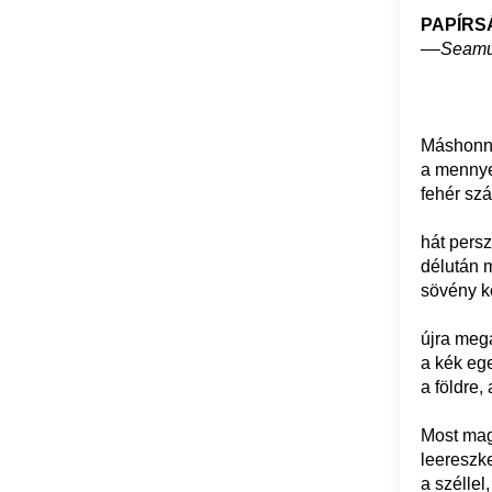
PAPÍRS
––Seamu
Máshonna
a mennyei
fehér sz
hát persz
délután 
sövény kö
újra meg
a kék ege
a földre,
Most mag
leereszke
a széllel