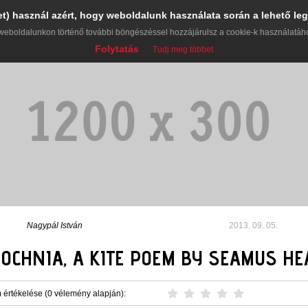
et) használ azért, hogy weboldalunk használata során a lehető leg
weboldalunkon történő további böngészéssel hozzájárulsz a cookie-k használatáh
Folytatás
Tudj meg többet
Nagypál István
2013. 09. 05.
BOCHNIA, A KITE POEM BY SEAMUS H
 értékelése (0 vélemény alapján):