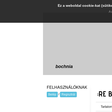
Ez a weboldal cookie-kat (sütik
A 
bochnia
FELHASZNÁLÓKNAK
:RE 
/
Belép
Regisztrál
Tartalom