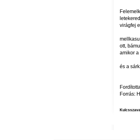
Felemelke
letekered
virágfej
mellkasun
ott, bámu
amikor a 
és a sárk
Fordított
Forrás: 
Kulcsszava