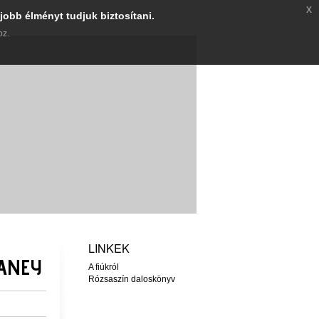
x
jobb élményt tudjuk biztosítani.
oz.
LINKEK
EANEY
A fiúkról
Rózsaszín daloskönyv