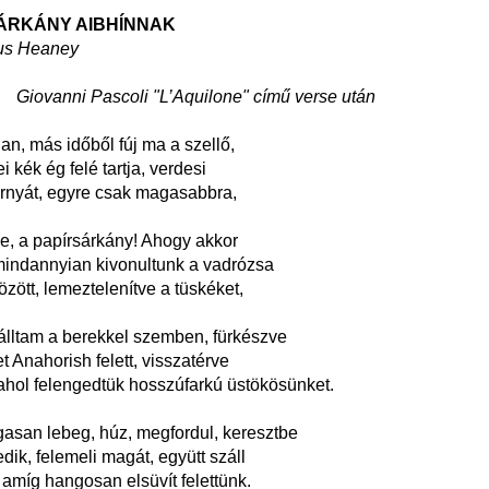
ÁRKÁNY AIBHÍNNAK
s Heaney
Giovanni Pascoli "L’Aquilone" című verse után
n, más időből fúj ma a szellő,
 kék ég felé tartja, verdesi
árnyát, egyre csak magasabbra,
e, a papírsárkány! Ahogy akkor
mindannyian kivonultunk a vadrózsa
zött, lemeztelenítve a tüskéket,
álltam a berekkel szemben, fürkészve
t Anahorish felett, visszatérve
 ahol felengedtük hosszúfarkú üstökösünket.
asan lebeg, húz, megfordul, keresztbe
dik, felemeli magát, együtt száll
, amíg hangosan elsüvít felettünk.