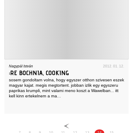
Nagypál István
2012. 01. 12.
:RE BOCHNIA, COOKING
sosem gondoltam volna, hogy egyszer otthon szivesen eszek
magyar kajat. megis megtortent. jobban izlik egy egyszeru
paprikas krumpli, mint valami meno koszt a Wawelban... itt
kell kinn ertekelnem a ma…
7
8
9
10
11
12
13
14
15