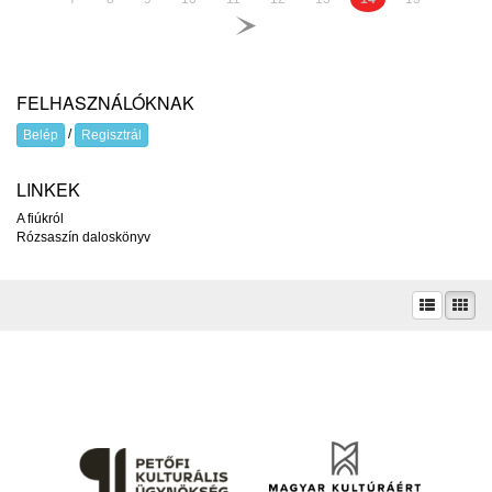
FELHASZNÁLÓKNAK
/
Belép
Regisztrál
LINKEK
A fiúkról
Rózsaszín daloskönyv
A prae.hu művészeti portál és a Prae folyóirat kiadását, működését a Magyar
Kultúráért Alapítvány – Petőfi Kulturális Ügynökség – támogatja.