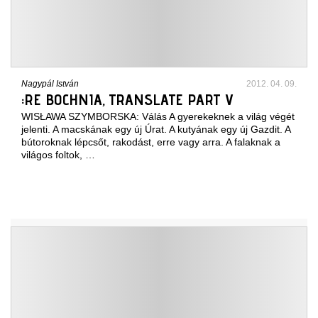
Nagypál István
2012. 04. 09.
:RE BOCHNIA, TRANSLATE PART V
WISŁAWA SZYMBORSKA: Válás A gyerekeknek a világ végét
jelenti. A macskának egy új Úrat. A kutyának egy új Gazdit. A
bútoroknak lépcsőt, rakodást, erre vagy arra. A falaknak a
világos foltok, …