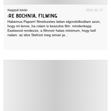
Nagypál István
2012. 01. 17.
:RE BOCHNIA, FILMING
Habemus Papam! filmelozetes lattan elgondolkodtam azon,
hogy mi lenne, ha rolam is keszulne film. mindenkepp
Eastwood rendezze, a filmnoir hatas minimum, hogy kell
nalam. az idos Stefciot meg siman ja…