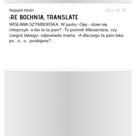
Nagypál István
2012. 03. 03.
:RE BOCHNIA, TRANSLATE
WISŁAWA SZYMBORSKA: W parku -Ojej - dziwi się
chłopczyk- a kto to ta pani? -To pomnik Miłosierdzia, czy
czegoś takiego- odpowiada mama. -A dlaczego ta pani taka
po...o...o...poobijana? …