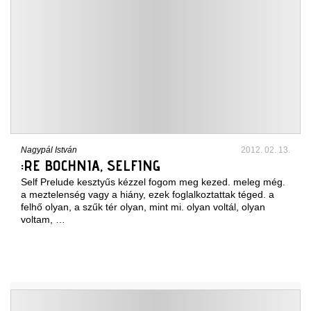
Nagypál István
2012. 02. 13.
:RE BOCHNIA, SELFING
Self Prelude kesztyűs kézzel fogom meg kezed. meleg még.
a meztelenség vagy a hiány, ezek foglalkoztattak téged. a
felhő olyan, a szűk tér olyan, mint mi. olyan voltál, olyan
voltam, …