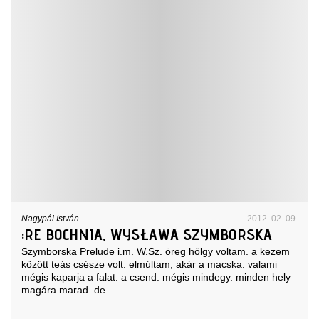
Nagypál István
2012. 02. 09.
:RE BOCHNIA, WYSŁAWA SZYMBORSKA
Szymborska Prelude i.m. W.Sz. öreg hölgy voltam. a kezem
között teás csésze volt. elmúltam, akár a macska. valami
mégis kaparja a falat. a csend. mégis mindegy. minden hely
magára marad. de…