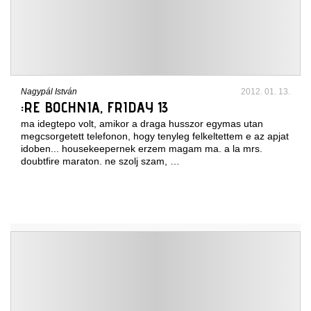
Nagypál István
2012. 01. 13.
:RE BOCHNIA, FRIDAY 13
ma idegtepo volt, amikor a draga husszor egymas utan
megcsorgetett telefonon, hogy tenyleg felkeltettem e az apjat
idoben... housekeepernek erzem magam ma. a la mrs.
doubtfire maraton. ne szolj szam, …