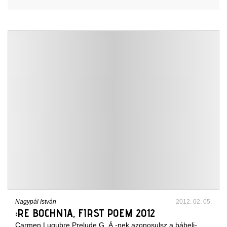
Nagypál István
2012. 02. 05.
:RE BOCHNIA, FIRST POEM 2012
Carmen Lugubre Prelude G. Á.-nek azonosulsz a bábeli-