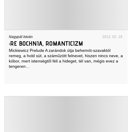
Nagypál István
2012. 02. 19.
:RE BOCHNIA, ROMANTICIZM
Mickiewicz Prelude A zarándok útja behemót-szavaktól
remeg, a hold süt, a száműzött felnevet, hiszen nincs neve, a
kóbor, mert istenségtől féli a hideget, tél van, mégis evez a
tengeren…