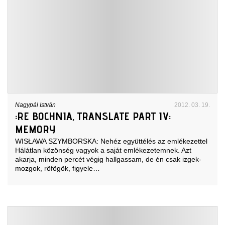
Nagypál István
2012. 03. 19.
:RE BOCHNIA, TRANSLATE PART IV:
MEMORY
WISŁAWA SZYMBORSKA: Nehéz együttélés az emlékezettel
Hálátlan közönség vagyok a saját emlékezetemnek. Azt
akarja, minden percét végig hallgassam, de én csak izgek-
mozgok, röfögök, figyele…