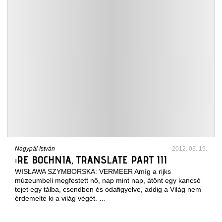
Nagypál István
2012. 03. 19.
:RE BOCHNIA, TRANSLATE PART III
WISŁAWA SZYMBORSKA: VERMEER Amíg a rijks
múzeumbeli megfestett nő, nap mint nap, átönt egy kancsó
tejet egy tálba, csendben és odafigyelve, addig a Világ nem
érdemelte ki a világ végét. …